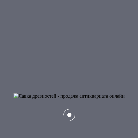
45 000
₽
Добавить в корзину
5
Нож
24 000
₽
НЕТ В НАЛИЧИИ
Подробнее
6
Нож
18 000
₽
Добавить в корзину
6
Нож
22 500
₽