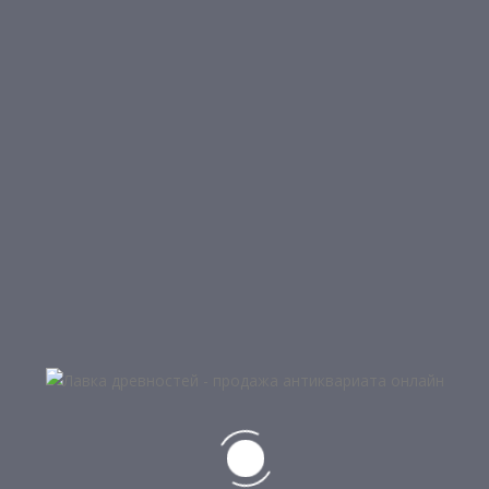
Редкий старинный горшок ручной работы с крышкой
Выполнен мастерами Кавказа в ориентировочно в
конце 19в.
1 в наличии
Добавить в корзину
Лот:
8000052
.
Категория:
Предметы интерьера и обихода
.
Отзывы (0)
ОБЗОРЫ
Отзывов пока нет.
БУДЬТЕ ПЕРВЫМ, КТО ОСТАВИЛ
ОТЗЫВ НА “ГОРШОК”