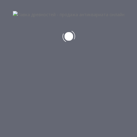
Продано
Лот:
1900024
.
Категория:
Разное
.
ПОХОЖИЕ ПРОДУКТЫ
Добавить в корзину
5
ЧЕМОДАН
4 500
₽
НЕТ В НАЛИЧИИ
Подробнее
6
НАБОР ДЛЯ СПЕЦИЙ