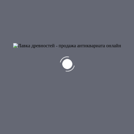
Ваш e-mail не будет опубликован.
Обязательные поля помечены
*
Ваша оценка
Ваш отзыв
*
Имя
*
Email
*
Похожие продукты
Добавить в корзину