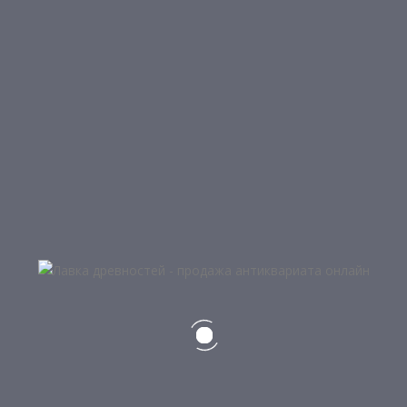
ОТЗЫВЫ (0)
ОБЗОРЫ
Отзывов пока нет.
БУДЬТЕ ПЕРВЫМ, КТО ОСТАВИЛ О
Ваш e-mail не будет опубликован.
Обязательные п