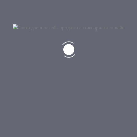
Подробнее
7
МОНЕТА 3 РУБЛЯ, ГЕОРГИЙ
ПОБЕДОНОСЕЦ, 2010 Г
2 500
₽
Добавить в корзину
5
МОНЕТА 1 ДОЛЛАР, АВСТРАЛИЯ, 200
Г
3 900
₽