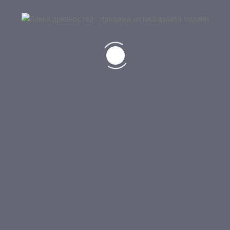
6
МОНЕТА 10 ЮАНЕЙ, КИТАЙ, 2007 Г
1 500
₽
6
МОНЕТА 2 РУБЛЯ, ЗНАКИ ЗОДИАКА, РЫБЫ, 2005 Г
3 500
₽
5
МОНЕТА 1 ДОЛЛАР, АВСТРАЛИЯ, 2007 Г
3 900
₽