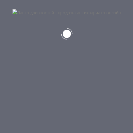
10
МЕТАЛЛИЧЕСКАЯ ЧАСТЬ ПИСТОЛЕТ
СМИТВЕСОНА
22 500
₽
НЕТ В НАЛИЧИИ
Подробнее
12
МАКЕТ ПИСТОЛЕТА ТТ
7 500
₽
КАТЕГОРИИ ТОВАРОВ
Самовары
Серебро, бронза, чугун