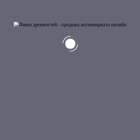
Старинный кунган-кувшин
медный
9 000
₽
Старинный кунган-кувшин медный. Ручная работа
ремесленников Крымских татар 19в..
1 в наличии
Добавить в корзину
Лот:
1400001
.
Категория:
Интерьерно-дизайнерский
антиквариат
.
Отзывы (0)