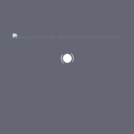
Добавить в корзину
5
УТЮГ С СЕКЦИЕЙ ДЛЯ ЗАГРУЗКИ
УГЛЕЙ
1 500
₽
НЕТ В НАЛИЧИИ
Подробнее
5
ЧАЙНИК ПРОИЗВОДСТВА СССР
4 500
₽
НЕТ В НАЛИЧИИ
Подробнее