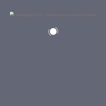
Весы, гири
Военный и морской антиквариат
Интерьерно-дизайнерский антиквариат
Книги
Монеты, банкноты, значки, медали, ордена
Оружие Кавказа
Подсвечники, керосиновые лампы
Предметы интерьера и обихода
Сельский быт
Техника и приборы
Часы
Штык-ножи, ножи, кортики
Разное
КОНТАКТЫ