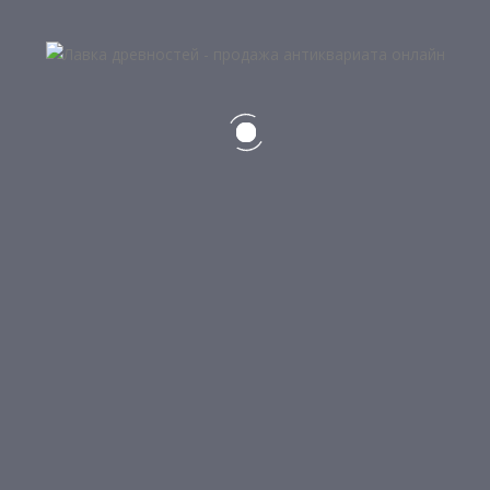
Весы, гири
Военный и морской антиквариат
Интерьерно-дизайнерский антиквариат
Книги
Монеты, банкноты, значки, медали, ордена
Оружие Кавказа
Подсвечники, керосиновые лампы
Предметы интерьера и обихода
Сельский быт
Техника и приборы
Часы
Штык-ножи, ножи, кортики
Разное
КОНТАКТЫ