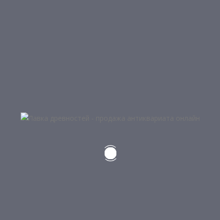
БУДЬТЕ ПЕРВЫМ, КТО ОСТАВИЛ О
“ЖЕЛЕЗНОДОРОЖНЫЙ ФОНАРЬ”
Ваш e-mail не будет опубликован.
Обязательные п
Ваша оценка
Ваш отзыв
*
Имя
*
Email
*