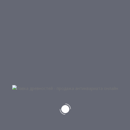
Лот:
8000071
.
Категория:
Предметы интерьера и обихода
.
ПОХОЖИЕ ПРОДУКТЫ
Добавить в корзину
6
ШУМОВКА
3 750
₽
НЕТ В НАЛИЧИИ
Подробнее
6
МЕДНЫЙ ВИННЫЙ КРАН ДЛЯ
ДУБОВОЙ БОЧКИ 19В.