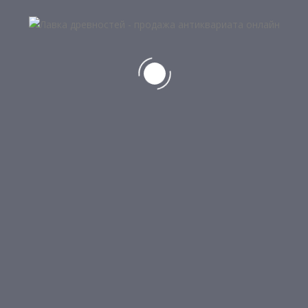
КАТЕГОРИИ ТОВАРОВ
Самовары
Серебро, бронза, чугун
Авторские ножи
Антикварное оружие
Весы, гири
Военный и морской антиквариат
Интерьерно-дизайнерский антиквариат
Книги
Монеты, банкноты, значки, медали, ордена
Оружие Кавказа
Подсвечники, керосиновые лампы
Предметы интерьера и обихода