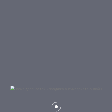
Серебро, бронза, чугун
Авторские ножи
Антикварное оружие
Весы, гири
Военный и морской антиквариат
Интерьерно-дизайнерский антиквариат
Книги
Монеты, банкноты, значки, медали, ордена
Оружие Кавказа
Подсвечники, керосиновые лампы
Предметы интерьера и обихода
Сельский быт
Техника и приборы
Часы
Штык-ножи, ножи, кортики
Разное