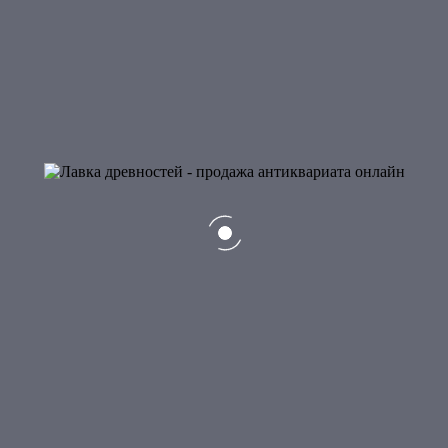
Вы всегда можете выбрать удобный для Вас способ
оплаты:
Безналичный расчет
Банковский перевод
Наличными — курьеру
На пластиковую карту Сбербанка России
Почтовый перевод Почтой России
Система CONTACT
Платежная система Яндекс.Деньги