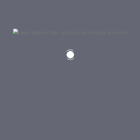
КОНТАКТЫ
Краснодарский край
Сочи, ул. Бытха, 47
Тел: +7 (918) 611-55-25
Тел: 8 (967) 641-11-11
КАТЕГОРИИ ТОВАРОВ
ДЛЯ ПОКУПАТЕЛЕЙ
Главная