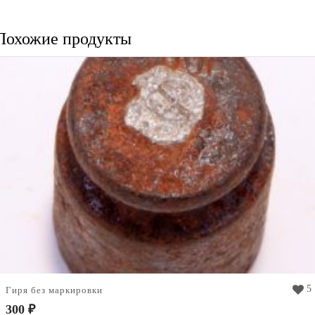
Похожие продукты
5
Гиря без маркировки
300
₽