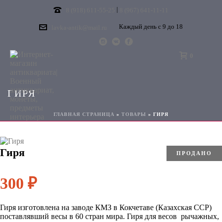
|
8 (918) 611-55-25
8 (967) 641-11-11
Каждый день с 9 до 18
lavka-antik@mail.ru
0
ГИРЯ
ГЛАВНАЯ СТРАНИЦА
»
ТОВАРЫ
»
ГИРЯ
Гиря
ПРОДАНО
300
₽
Гиря изготовлена на заводе КМЗ в Кокчетаве (Казахская ССР)
поставлявший весы в 60 стран мира. Гиря для весов рычажных,