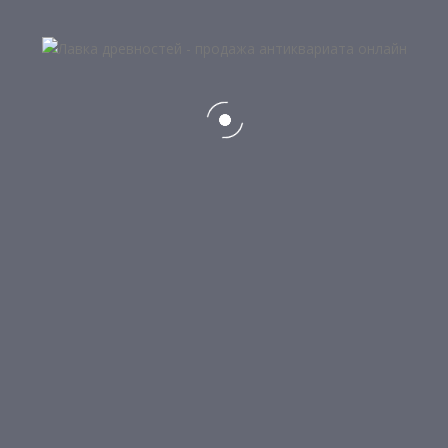
5
МЕДНЫЙ ВИННЫЙ КРАН ДЛЯ ДУБОВОЙ БОЧКИ 19В.
8 250
₽
6
МЕТАЛЛИЧЕСКАЯ КОФЕМОЛКА
27 000
₽
7
МЕДНЫЙ ВИННЫЙ КРАН ДЛЯ ДУБОВОЙ БОЧКИ 19В
7 500
₽