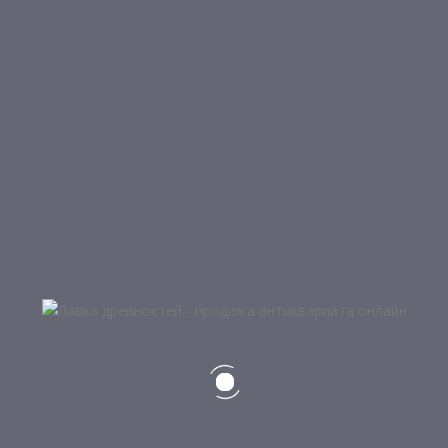
5
МОНЕТА 10 ГРИВЕН, ПОЧАЕВСКАЯ
ЛАВРА, 2003 Г
5 500
₽
НЕТ В НАЛИЧИИ
Подробнее
7
МОНЕТА 3 РУБЛЯ, ГЕОРГИЙ
ПОБЕДОНОСЕЦ, 2010 Г
2 500
₽
КАТЕГОРИИ ТОВАРОВ