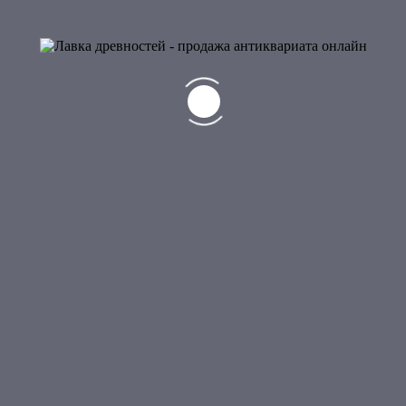
НЕТ В НАЛИЧИИ
5
Монета Год тигра, Фиджи
8 500
₽
6
Монета 2 рубля, Знаки зодиака, Рыбы, 2005 г
3 500
₽
НЕТ В НАЛИЧИИ
6
Монета 10 юаней, Китай, 2007 г
1 500
₽