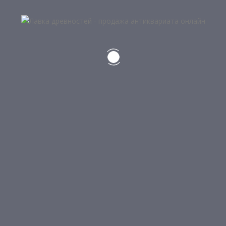
5
ТОПОР-КЛЕВЕЦ
7 500
₽
НЕТ В НАЛИЧИИ
10
МЕТАЛЛИЧЕСКАЯ ЧАСТЬ ПИСТОЛЕТА СМИТВЕСОНА
22 500
₽
5
ШАШКА
80 000
₽