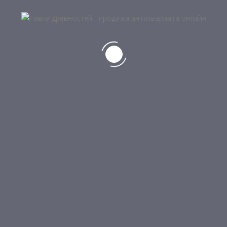
5
РЕДКАЯ СТАРИННАЯ ВАЗА
6 300
₽
5
СТАРИННЫЙ КУНГАН-КУВШИН МЕДНЫЙ
9 000
₽
НЕТ В НАЛИЧИИ
6
МЕДНЫЙ КОВШ
6 500
₽