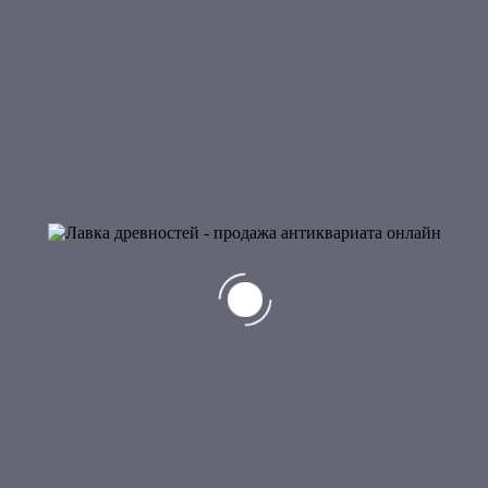
Терка
300
₽
Старая терка. Изготовлен, ремесленниками Кубани.
Использовался в повседневном быту для приготовления пищи.
Продано
Лот:
3000040
.
Категория:
Сельский быт
.
Отзывы (0)
Обзоры
Отзывов пока нет.
Будьте первым, кто оставил отзыв на “Терка”
Ваш e-mail не будет опубликован.
Обязательные поля помечены
*