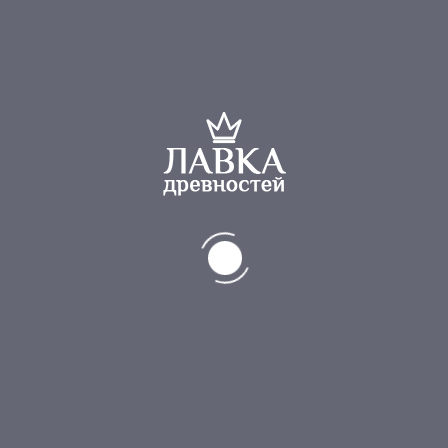
1
2
3
4
5
6
7
Показаны 1–12 из 73 результатов
Категории товаров
Авторские ножи
Антикварное оружие
Весы, гири
Военный и морской антиквариат
Интерьерно-дизайнерский антиквариат
Книги