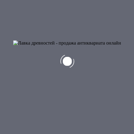
1
2
3
Показаны 1–12 из 29 результатов
Категории товаров
Авторские ножи
Антикварное оружие
Весы, гири
Военный и морской антиквариат
Интерьерно-дизайнерский антиквариат
Книги
Монеты, банкноты, значки, медали, ордена
Оружие Кавказа