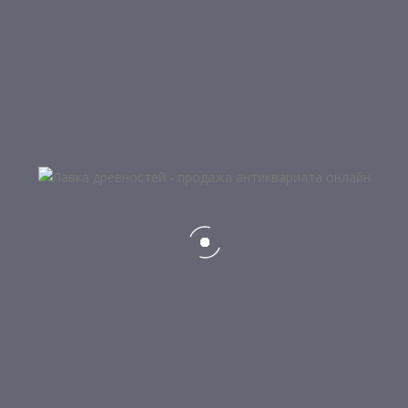
(КАСЛИНСКОЕ ЛИТЬЕ, ЧУГУН)”
Ваш e-mail не будет опубликован.
Обязательные п
Ваша оценка
Ваш отзыв
*
Имя
*
Email
*