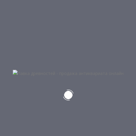
Лот:
300
НЕТ В 
5
УТЮГ С СЕКЦИЕЙ ДЛЯ
ЦЕЛЬНОЛИТОЙ
ЗАГРУЗКИ УГЛЕЙ
ЧУГУННЫЙ УТЮГ
1 050
₽
1 000
₽