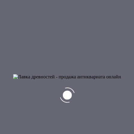
Часы корабельные
30 000
₽
Редкий экземпляр корабельных часов. Применялся как военно-
морских силах Турции так и на судах торгового и
пассажирского назначения. Произведенно в Германии в начале
20 в.
1 в наличии
Добавить в корзину
Лот:
700017
.
Категория:
Военный и морской антиквариат
.
Отзывы (0)
Обзоры
Отзывов пока нет.