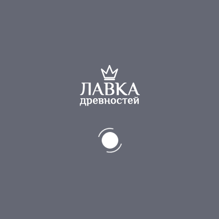
БУДЬТЕ ПЕРВЫМ, КТО ОСТАВИЛ О
Ваш e-mail не будет опубликован.
Обязательные п
Ваша оценка
Ваш отзыв
*
Имя
*
Email
*