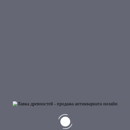
Старинный медный сосуд
Старинный медный сосуд для приготовления
кисломолочных продуктов. Изготовлен
6 500
₽
предположительно середине 19в. ремесленниками
Закавказья.
Продано
Лот:
1400002
.
Категория:
Интерьерно-дизайнерский
антиквариат
.
ОТЗЫВЫ (0)