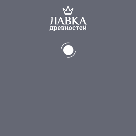
1 100
₽
5
Старинные кузнечные, малые, металлические щипцы
3 000
₽
5
Утюг
1 150
₽
5
Старинный медный чайник
5 250
₽