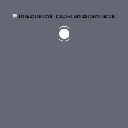
Отзывов пока нет.
Будьте первым, кто оставил отзыв на “Соусник”
Ваш e-mail не будет опубликован.
Обязательные поля помечены
*
Ваша оценка
Ваш отзыв
*
Имя
*
Email
*